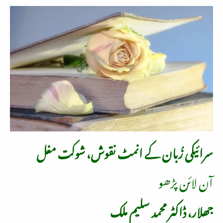
سرائیکی زُبان کے انمٹ نقوش، شوکت مغل
آن لائن پڑھو
جھلار، ڈاکٹر محمد سلیم ملک